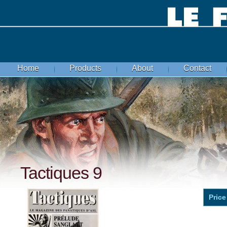
Home
Products
About
Contact
Tactiques 9
Price