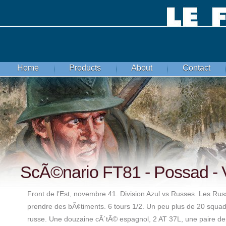
Home
Products
About
Contact
ScÃ©nario FT81 - Possad - 
Front de l’Est, novembre 41. Division Azul vs Russes. Les Rus
prendre des bÃ¢timents. 6 tours 1/2. Un peu plus de 20 squad
russe. Une douzaine cÃ´tÃ© espagnol, 2 AT 37L, une paire d